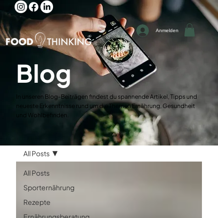
Anmelden
Blog
In unseren Blog-Beiträgen findest du spannende Artikel, Tipps und
neueste Erkenntnisse rund um die Themen Ernährung, Gesundheit
und Wohlbefinden.
All Posts
All Posts
Sporternährung
Rezepte
Ernährungsberatung