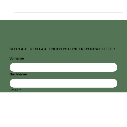
Insbesondere im Hochleistungssport legen Athlet*innen
weite Strecken zurück – zum Teil auch über mehrere
Zeitzonen hinweg. Sowohl...
BLEIB AUF DEM LAUFENDEN MIT UNSEREM NEWSLETTER
Vorname
Nachname
Email
*