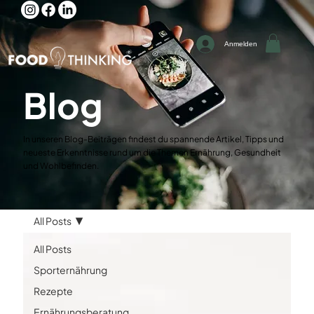
Anmelden
Blog
In unseren Blog-Beiträgen findest du spannende Artikel, Tipps und
neueste Erkenntnisse rund um die Themen Ernährung, Gesundheit
und Wohlbefinden.
All Posts
All Posts
Sporternährung
Rezepte
Ernährungsberatung