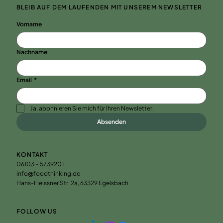
BLEIB AUF DEM LAUFENDEN MIT UNSEREM NEWSLETTER
Vorname
Nachname
Email
*
Ja, abonnieren Sie mich für Ihren Newsletter.
Absenden
KONTAKT
06103 – 5739201
info@foodthinking.de
Hans-Fleissner Str. 2a, 63329 Egelsbach
FOLLOW US