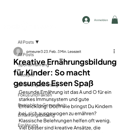
Anmelden
All Posts
pmeurer3
23. Feb.
3 Min. Lesezeit
All Posts
Kreative Ernährungsbildung
Sporternährung
für Kinder: So macht
Rezepte
gesundes Essen Spaß
Ernährungsberatung
Gesunde Ernährung ist das A und O für ein 
Fokus und Fakten
starkes Immunsystem und gute 
Betriebliche Gesundheit
Entwicklung. Doch wie bringst Du Kindern 
bei, sich ausgewogen zu ernähren? 
Ernährungsbildung
Klassische Belehrungen helfen oft wenig. 
Ernährung
Viel besser sind kreative Ansätze, die 