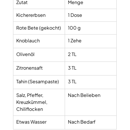
Zutat
Menge
Kichererbsen 
1 Dose
Rote Bete (gekocht)
100 g
Knoblauch
1 Zehe
Olivenöl
2 TL
Zitronensaft 
3 TL
Tahin (Sesampaste)
3 TL
Salz, Pfeffer, 
Nach Belieben
Kreuzkümmel, 
Chiliflocken
Etwas Wasser
Nach Bedarf