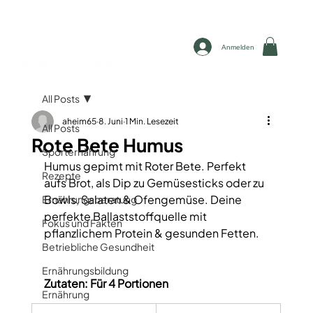
Anmelden
All Posts
aheim65
8. Juni
1 Min. Lesezeit
All Posts
Rote Bete Humus
Sporternährung
Humus gepimt mit Roter Bete. Perfekt 
Rezepte
aufs Brot, als Dip zu Gemüsesticks oder zu 
Bowls, Salaten & Ofengemüse. Deine 
Ernährungsberatung
perfekte Ballaststoffquelle mit 
Fokus und Fakten
pflanzlichem Protein & gesunden Fetten. 
Betriebliche Gesundheit
Ernährungsbildung
Zutaten: 
Für 4 Portionen  
Ernährung