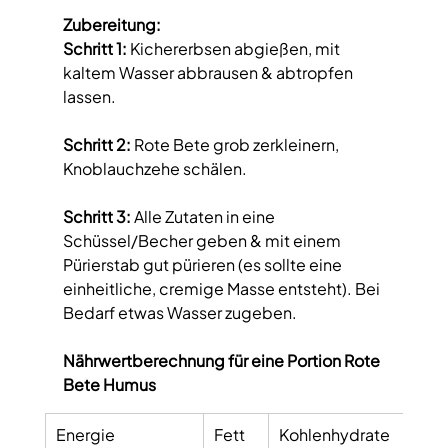
Zubereitung:
Schritt 1:
 Kichererbsen abgießen, mit 
kaltem Wasser abbrausen & abtropfen 
lassen.
Schritt 2:
 Rote Bete grob zerkleinern, 
Knoblauchzehe schälen. 
Schritt 3:
 Alle Zutaten in eine 
Schüssel/Becher geben & mit einem 
Pürierstab gut pürieren (es sollte eine 
einheitliche, cremige Masse entsteht). Bei 
Bedarf etwas Wasser zugeben.
Nährwertberechnung für eine Portion Rote 
Bete Humus
Energie
Fett
Kohlenhydrate
E