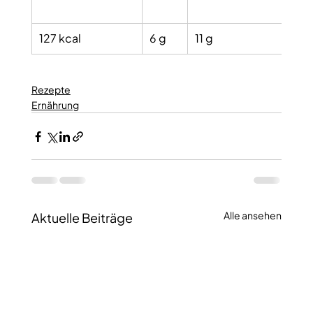
127 kcal
6 g
11 g
5
Rezepte
Ernährung
Alle ansehen
Aktuelle Beiträge