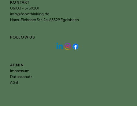
KONTAKT
06103 – 5739201
info@foodthinking.de
Hans-Fleissner Str. 2a, 63329 Egelsbach
FOLLOW US
ADMIN
Impressum
Datenschutz
AGB