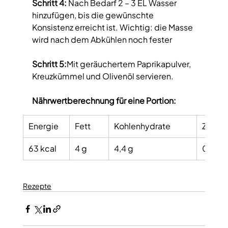
Schritt 4: 
Nach Bedarf 2 – 3 EL Wasser 
hinzufügen, bis die gewünschte 
Konsistenz erreicht ist. Wichtig: die Masse 
wird nach dem Abkühlen noch fester 
Schritt 5:
Mit geräuchertem Paprikapulver, 
Kreuzkümmel und Olivenöl servieren.
Nährwertberechnung für eine Portion:
Energie
Fett
Kohlenhydrate
Zucke
63 kcal
4 g
4,4 g
0,2 g
Rezepte