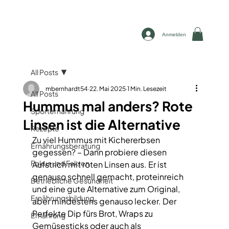
Anmelden
All Posts
mbernhardt54
22. Mai 2025
1 Min. Lesezeit
All Posts
Hummus mal anders? Rote
Sporternährung
Linsen ist die Alternative
Rezepte
Zu viel Hummus mit Kichererbsen 
Ernährungsberatung
gegessen? – Dann probiere diesen 
Fokus und Fakten
Aufstrich mit roten Linsen aus. Er ist 
genauso schnell gemacht, proteinreich 
Betriebliche Gesundheit
und eine gute Alternative zum Original, 
Ernährungsbildung
aber mindestens genauso lecker. Der 
Perfekte Dip fürs Brot, Wraps zu 
Ernährung
Gemüsesticks oder auch als 