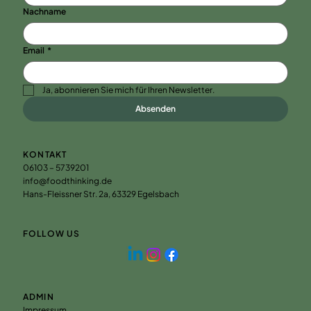
Nachname
Email
*
Ja, abonnieren Sie mich für Ihren Newsletter.
Absenden
KONTAKT
06103 – 5739201
info@foodthinking.de
Hans-Fleissner Str. 2a, 63329 Egelsbach
FOLLOW US
ADMIN
Impressum