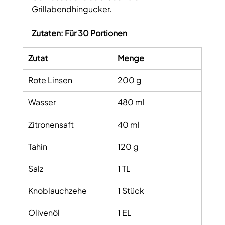
Grillabendhingucker.
Zutaten: 
Für 30 Portionen
Zutat
Menge
Rote Linsen
200 g
Wasser
480 ml
Zitronensaft
40 ml
Tahin
120 g
Salz
1 TL
Knoblauchzehe
1 Stück
Olivenöl
1 EL