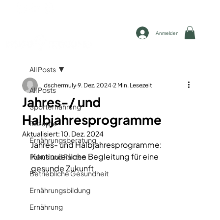
Anmelden
All Posts
dschermuly
9. Dez. 2024
2 Min. Lesezeit
All Posts
Jahres-/ und
Sporternährung
Halbjahresprogramme
Rezepte
Aktualisiert:
10. Dez. 2024
Ernährungsberatung
Jahres- und Halbjahresprogramme: 
Kontinuierliche Begleitung für eine 
Fokus und Fakten
gesunde Zukunft  
Betriebliche Gesundheit
Ernährungsbildung
Ernährung