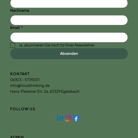
Nachname
Email
*
Ja, abonnieren Sie mich für Ihren Newsletter.
Absenden
KONTAKT
06103 – 5739201
info@foodthinking.de
Hans-Fleissner Str. 2a, 63329 Egelsbach
FOLLOW US
ADMIN